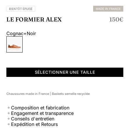
BIENTÔT ÉPUISÉ
MADE IN FRANCE
Prix n
15
LE FORMIER ALEX
150€
Cognac+noir
SÉLECTIONNER UNE TAILLE
Chaussures made in France | Baskets semelle recyclée
Composition et fabrication
Engagement et transparence
Conseils d'entretien
Expédition et Retours