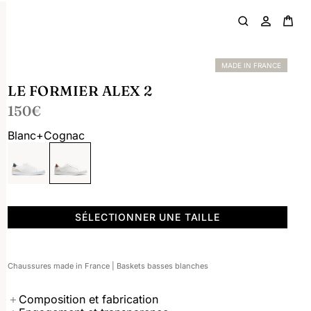
MADE IN FRANCE
LE FORMIER ALEX 2
Prix normal
150,00€
150€
Blanc+cognac
SÉLECTIONNER UNE TAILLE
Chaussures made in France | Baskets basses blanches
Composition et fabrication