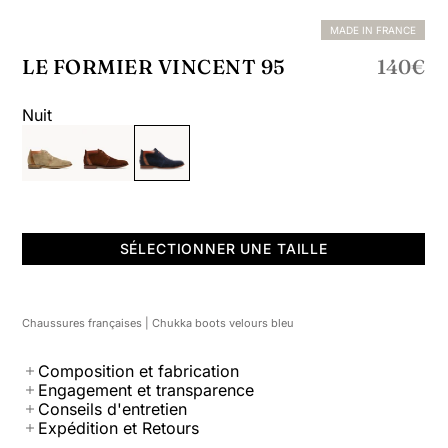
MADE IN FRANCE
Prix n
14
LE FORMIER VINCENT 95
140€
Nuit
SÉLECTIONNER UNE TAILLE
Chaussures françaises | Chukka boots velours bleu
Composition et fabrication
Engagement et transparence
Conseils d'entretien
Expédition et Retours